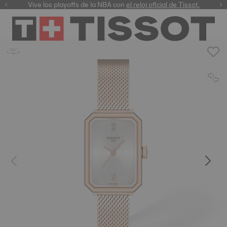
Vive los playoffs de la NBA con
el reloj oficial de Tissot.