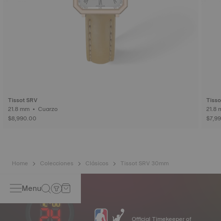
Tissot SRV
Tisso
21.8 mm • Cuarzo
$8,990.00
$7,9
Home
Colecciones
Clásicos
Tissot SRV 30mm
Menu
Official Timekeeper of