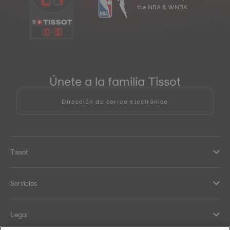
the NBA & WNBA
10
:
30
Únete a la familia Tissot
Dirección de correo electrónico
Tissot
Servicios
Legal