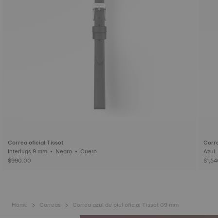
Correa oficial Tissot
Corre
Interlugs 9 mm • Negro • Cuero
$990.00
$1,5
Home
Correas
Correa azul de piel oficial Tissot 09 mm