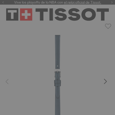
Vive los playoffs de la NBA con
el reloj oficial de Tissot.