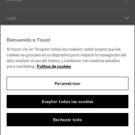
Legal
Ayuda y Contacto
Bienvenido a Tissot
Al hacer clic en “Aceptar todas las cookies”, usted acepta que las
Our commitments
cookies se guarden en su dispositivo para mejorar la navegación del
sitio, analizar el uso del mismo, y colaborar con nuestros estudios
para marketing.
Política de cookies
Parametrizar
Follow us on social media
México
Change country
Tissot Copyrights 2026
Aceptar todas las cookies
Rechazar todo