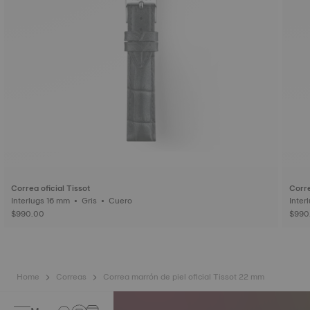
Correa oficial Tissot
Corre
Interlugs 16 mm • Gris • Cuero
$990.00
$990
Home
Correas
Correa marrón de piel oficial Tissot 22 mm