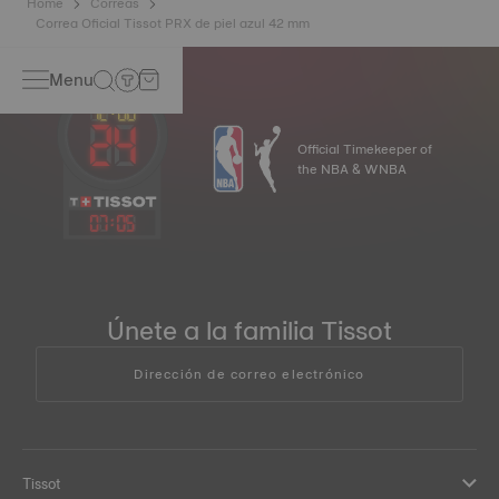
Home
Correas
Correa Oficial Tissot PRX de piel azul 42 mm
Menu
Official Timekeeper of
the NBA & WNBA
07
:
05
Únete a la familia Tissot
Dirección de correo electrónico
Tissot