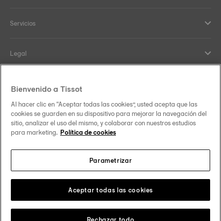
Servicios
Legal
Ayuda y Contacto
Bienvenido a Tissot
Al hacer clic en “Aceptar todas las cookies”, usted acepta que las
Our commitments
cookies se guarden en su dispositivo para mejorar la navegación del
sitio, analizar el uso del mismo, y colaborar con nuestros estudios
para marketing.
Política de cookies
Parametrizar
Follow us on social media
México
Change country
Tissot Copyrights 2026
Aceptar todas las cookies
Rechazar todo