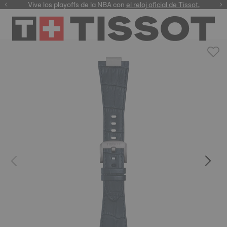
Vive los playoffs de la NBA con
el reloj oficial de Tissot.