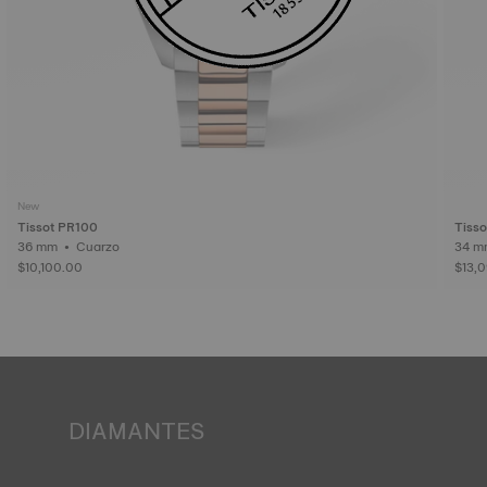
New
Tissot PR100
Tisso
36 mm • Cuarzo
$10,100.00
$13,
DIAMANTES
Tissot se compromete a garantizar el origen y la calidad -
incluidos el color, la claridad y los quilates- de los