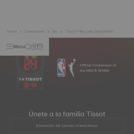
aleación vanguardista a base de titanio para preservar la
precisión de sus relojes. El resorte de espiral Nivachron™
se considera mucho más resistente e inalterable a los
campos magnéticos que los resortes estándar. *Imagen no
contractual
Home
Colecciones
Oro
Tissot T-My Lady Gold 29mm
Menu
Official Timekeeper of
the NBA & WNBA
06
:
59
Únete a la familia Tissot
Dirección de correo electrónico