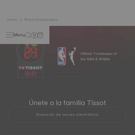
Home
Brand Ambassadors
Menu
Official Timekeeper of
the NBA & WNBA
13
:
21
Únete a la familia Tissot
Dirección de correo electrónico