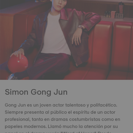
Simon Gong Jun
Gong Jun es un joven actor talentoso y polifacético.
Siempre presenta al público el espíritu de un actor
profesional, tanto en dramas costumbristas como en
papeles modernos. Llamó mucho la atención por su