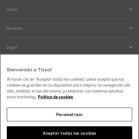
Tissot
Servicios
Legal
Ayuda y Contacto
Bienvenido a Tissot
Al hacer clic en “Aceptar todas las cookies”, usted acepta que las
Our commitments
cookies se guarden en su dispositivo para mejorar la navegación del
sitio, analizar el uso del mismo, y colaborar con nuestros estudios
para marketing.
Política de cookies
Parametrizar
Follow us on social media
México
Change country
Tissot Copyrights 2026
Aceptar todas las cookies