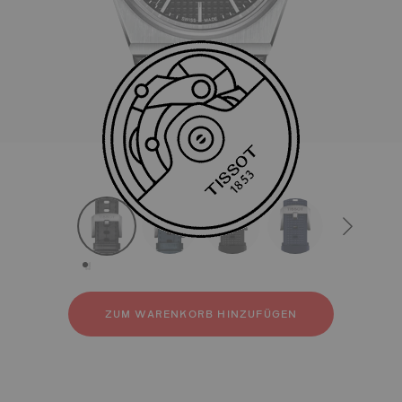
Alle
Leder
Kautschuk
strapConfigurator
Leder
Kautschuk
ZUM WARENKORB HINZUFÜGEN