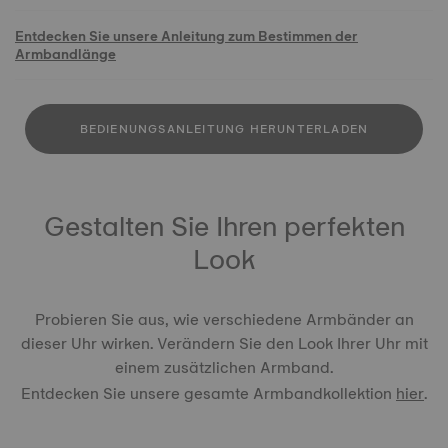
Entdecken Sie unsere Anleitung zum Bestimmen der
Armbandlänge
BEDIENUNGSANLEITUNG HERUNTERLADEN
Gestalten Sie Ihren perfekten
Look
Probieren Sie aus, wie verschiedene Armbänder an
dieser Uhr wirken. Verändern Sie den Look Ihrer Uhr mit
einem zusätzlichen Armband.
Entdecken Sie unsere gesamte Armbandkollektion
hier
.