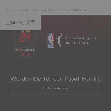
*Symbolbild
Startseite
Kollektionen
Classic
Tissot PRX 40mm
Menü
Official Timekeeper of
the NBA & WNBA
18
:
15
Werden Sie Teil der Tissot-Familie
E-Mail-Adresse