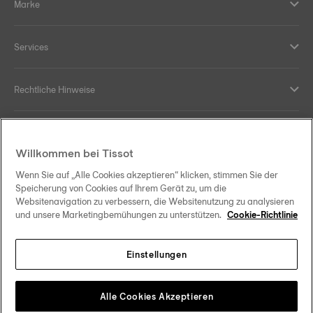
Marke
Services
Rechtliche Hinweise
Hilfe und Kontakt
Willkommen bei Tissot
Ihre Vorteile
Wenn Sie auf „Alle Cookies akzeptieren“ klicken, stimmen Sie der
Speicherung von Cookies auf Ihrem Gerät zu, um die
Websitenavigation zu verbessern, die Websitenutzung zu analysieren
und unsere Marketingbemühungen zu unterstützen.
Cookie-Richtlinie
Folgen Sie uns in den sozialen Medien
Einstellungen
Österreich
Zu einem anderen Land wechseln
Tissot Copyrights 2026
Alle Cookies Akzeptieren