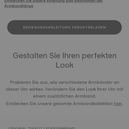
Entdecken Sie unsere Anleitung zum Bestimmen der
Armbandlänge
BEDIENUNGSANLEITUNG HERUNTERLADEN
Gestalten Sie Ihren perfekten
Look
Probieren Sie aus, wie verschiedene Armbänder an
dieser Uhr wirken. Verändern Sie den Look Ihrer Uhr mit
einem zusätzlichen Armband.
Entdecken Sie unsere gesamte Armbandkollektion
hier
.
ORIGINAL TISSOT LEDERARMBAND