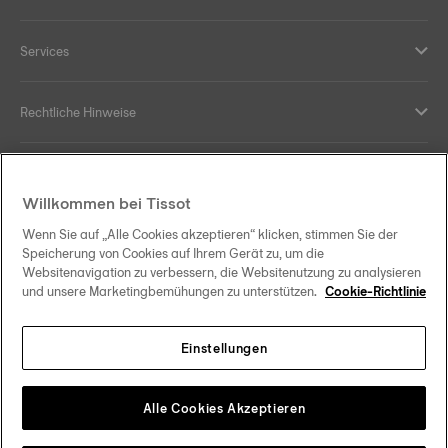
Services
Rechtliche Hinweise
Hilfe und Kontakt
Willkommen bei Tissot
Ihre Vorteile
Wenn Sie auf „Alle Cookies akzeptieren“ klicken, stimmen Sie der
Speicherung von Cookies auf Ihrem Gerät zu, um die
Websitenavigation zu verbessern, die Websitenutzung zu analysieren
und unsere Marketingbemühungen zu unterstützen.
Cookie-Richtlinie
Folgen Sie uns in den sozialen Medien
Einstellungen
Österreich
Zu einem anderen Land wechseln
Tissot Copyrights 2026
Alle Cookies Akzeptieren