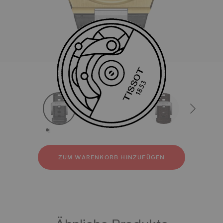
Alle
Leder
Kautschuk
strapConfigurator
Leder
Kautschuk
ZUM WARENKORB HINZUFÜGEN