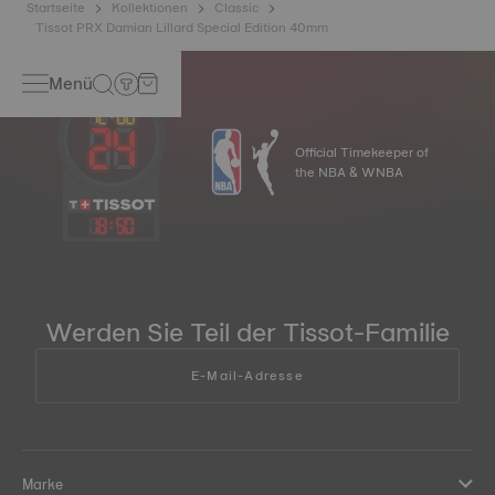
Startseite
Kollektionen
Classic
Tissot PRX Damian Lillard Special Edition 40mm
Menü
Official Timekeeper of
the NBA & WNBA
18
:
50
Werden Sie Teil der Tissot-Familie
E-Mail-Adresse
Marke