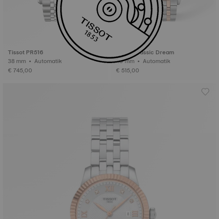
Tissot PR516
Tissot Classic Dream
38 mm • Automatik
40 mm • Automatik
€ 745,00
€ 515,00