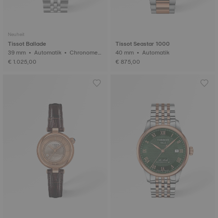
Neuheit
Tissot Ballade
Tissot Seastar 1000
39 mm • Automatik • Chronomet
40 mm • Automatik
er (COSC)
€ 1.025,00
€ 875,00