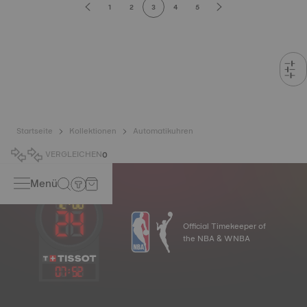
1
2
3
4
5
Startseite
Kollektionen
Automatikuhren
VERGLEICHEN
0
Menü
Official Timekeeper of
the NBA & WNBA
07
:
52