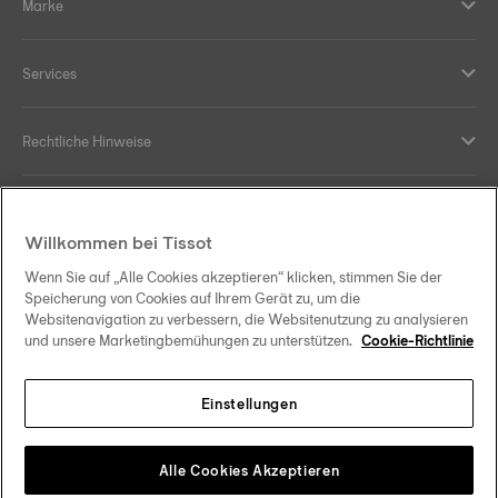
Marke
Services
Rechtliche Hinweise
Hilfe und Kontakt
Willkommen bei Tissot
Ihre Vorteile
Wenn Sie auf „Alle Cookies akzeptieren“ klicken, stimmen Sie der
Speicherung von Cookies auf Ihrem Gerät zu, um die
Websitenavigation zu verbessern, die Websitenutzung zu analysieren
und unsere Marketingbemühungen zu unterstützen.
Cookie-Richtlinie
Folgen Sie uns in den sozialen Medien
Einstellungen
Österreich
Zu einem anderen Land wechseln
Tissot Copyrights 2026
Alle Cookies Akzeptieren