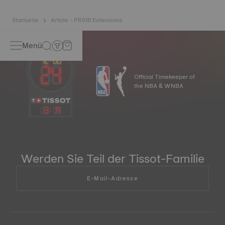
Startseite
Article - PR516 Extensions
Menü
Official Timekeeper of
the NBA & WNBA
13
:
20
Werden Sie Teil der Tissot-Familie
E-Mail-Adresse