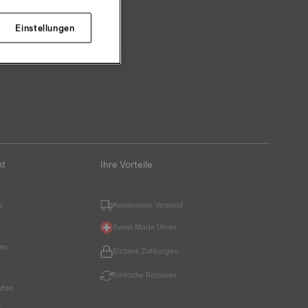
Einstellungen
kt
Ihre Vorteile
Kostenloser Versand
s
Swiss Made Uhren
hen
Sichere Zahlungen
Einfache Retouren
ufen