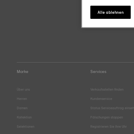
Alle ablehnen
Marke
Services
Über uns
Verkaufsstellen finden
Herren
Kundenservice
Damen
Status Serviceauftrag einse
Kollektion
Fälschungen stoppen
Selektionen
Registrieren Sie Ihre Uhr