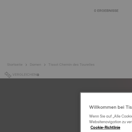
0 ERGEBNISSE
Startseite
Damen
Tissot Chemin des Tourelles
VERGLEICHEN
0
Willkommen bei Tis
Wenn Sie auf „Alle Cooki
Websitenavigation zu ve
Cookie-Richtlinie