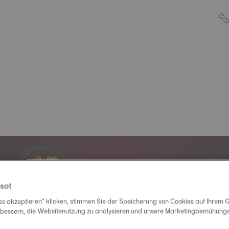
Official Timekeeper
sot
of the NBA & WNBA
es akzeptieren“ klicken, stimmen Sie der Speicherung von Cookies auf Ihrem G
rbessern, die Websitenutzung zu analysieren und unsere Marketingbemühungen
10
:
55