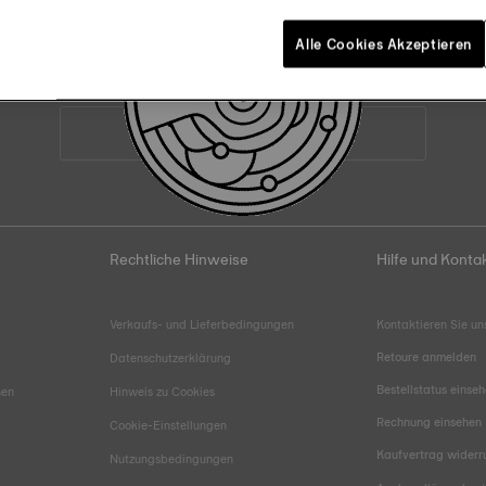
Alle Cookies Akzeptieren
Werden Sie Teil der Tissot-Familie
E-Mail-Adresse
Rechtliche Hinweise
Hilfe und Konta
Verkaufs- und Lieferbedingungen
Kontaktieren Sie un
Retoure anmelden
Datenschutzerklärung
Bestellstatus einse
hen
Hinweis zu Cookies
Rechnung einsehen
Cookie-Einstellungen
Kaufvertrag widerr
Nutzungsbedingungen