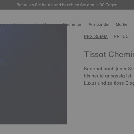
hier
Bestellen Sie heute und bezahlen Sie erst in 30 Tagen
rren
Damen
Kollektionen
Neuheiten
Armbänder
Marke
PRX 35MM
PR 100
Tissot Chemin
Benannt nach jener Str
bis heute ansässig ist
Luxus und zeitlose Ele