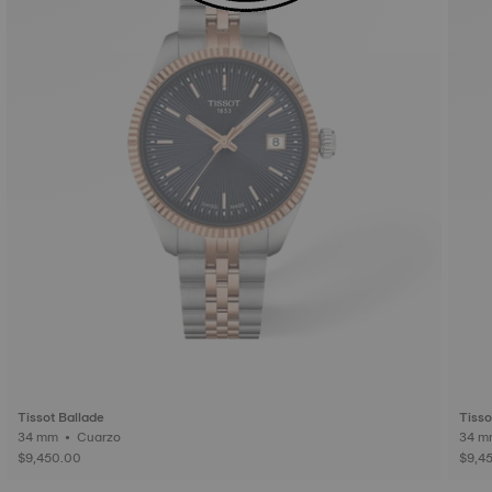
Tissot Ballade
Tisso
34 mm • Cuarzo
$9,450.00
$9,4