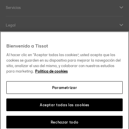
Servicios
Legal
Ayuda y Contacto
Bienvenido a Tissot
Al hacer clic en “Aceptar todas las cookies”, usted acepta que las
Our commitments
cookies se guarden en su dispositivo para mejorar la navegación del
sitio, analizar el uso del mismo, y colaborar con nuestros estudios
para marketing.
Política de cookies
Parametrizar
Follow us on social media
México
Change country
Tissot Copyrights 2026
Aceptar todas las cookies
Rechazar todo