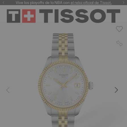
Vive los playoffs de la NBA con
el reloj oficial de Tissot.