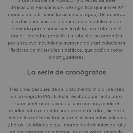
«Particularmente Robusto» y a veces también
«Precisióny Resistencia». 516 significa que era el 16º
modelo de la 5ª serie (resistente al agua). De acuerdo
con los anuncios de la época, este modelo estaba
pensado para usarse: «en la pista, en el aire, en el
agua... ¡en todas partes!». La robustez se garantiza
por un nuevo movimiento suspendido y articulaciones
flexibles de materiales sintéticos, que actúan como
amortiguadores.
La serie de cronógrafos
Tres años después de su lanzamiento inicial, se creó
un cronógrafo PR516. Este resultaba perfecto para
«cronometrar un discurso, una carrera, medir el
rendimiento o saber la hora exacta del día (...)». En la
esfera, los registros transcurren en segundos, minutos
y horas. Un triángulo azul marca los 5 minutos de rally
en las carreras de automóviles o de yates, antes de