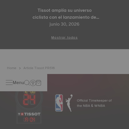
Tissot amplía su universo
ciclista con el lanzamiento de
los modelos PR 100 Tour de
junio 30, 2026
France 2026 Edición Especial y
PR 100 Cycling Edition
Mostrar todos
Home
Article Tissot PR516
Menu
Official Timekeeper of
the NBA & WNBA
19
:
04