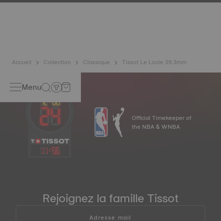
notre quotidien, Tissot a développé un nouvel alliage de
pointe à base de titane pour préserver la précision de ses
montres. Un spiral Nivachron™ est considéré comme
beaucoup plus résistant et insensible aux champs
magnétiques que les ressorts standards. Image non
contractuelle
Accueil
Collection
Classique
Tissot Le Locle 39.3mm
Menu
Official Timekeeper of
the NBA & WNBA
11
:
56
Rejoignez la famille Tissot
Adresse mail