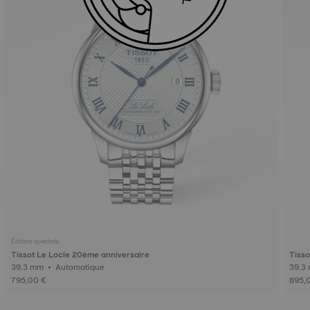
Édition spéciale
Tissot Le Locle 20ème anniversaire
Tisso
39.3 mm • Automatique
795,00 €
895,