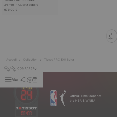
Tissot PRC 100 Solar
34 mm • Quartz solaire
575,00 €
Accueil
Collection
Tissot PRC 100 Solar
COMPARER
0
Menu
Official Timekeeper of
the NBA & WNBA
03
:
07