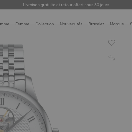
Livraison gratuite et retour offert sous 30 jours
ici
omme
Femme
Collection
Nouveautés
Bracelet
Marque
S