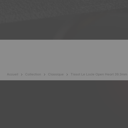
Accueil
Collection
Classique
Tissot Le Locle Open Heart 39.3mm