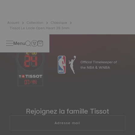
beaucoup plus résistant et insensible aux champs
magnétiques que les ressorts standards. Image non
contractuelle
Accueil
Collection
Classique
Tissot Le Locle Open Heart 39.3mm
Menu
Official Timekeeper of
the NBA & WNBA
07
:
44
Rejoignez la famille Tissot
Adresse mail