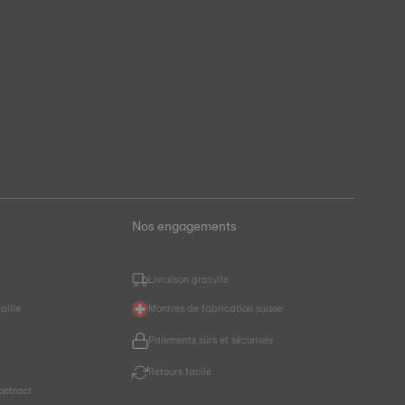
Nos engagements
Livraison gratuite
aille
Montres de fabrication suisse
Paiements sûrs et sécurisés
r
Retours facile
ontract