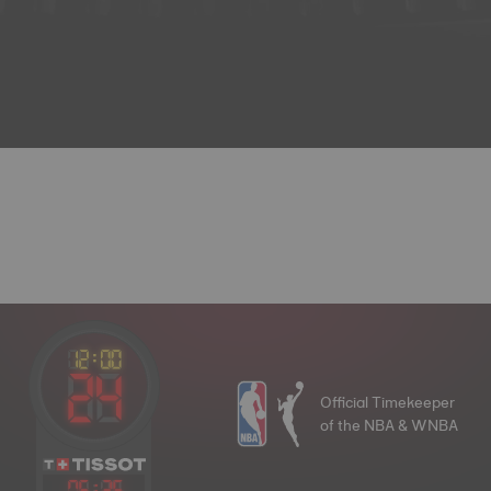
Official Timekeeper
of the NBA & WNBA
06
:
26