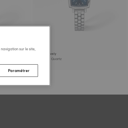
avigation sur le site,
Tissot Lovely
20 mm • Quartz
345,00 €
Paramétrer