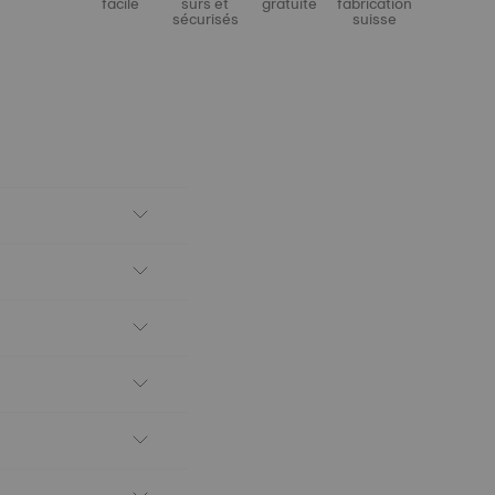
facile
sûrs et
gratuite
fabrication
sécurisés
suisse