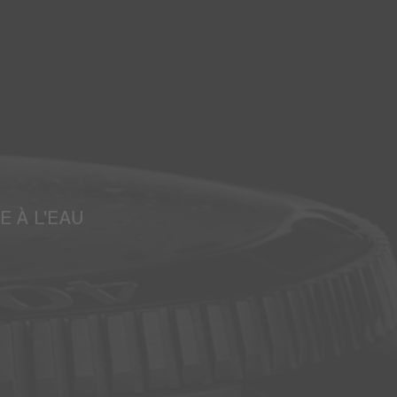
E À L'EAU