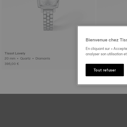
Bienvenue chez Tis
En cliquant sur « Accepte
Tissot Lovely
Tissot Lovely
analyser son utilisation e
20 mm • Quartz • Diamants
395,00 €
445,00 €
Tout refuser