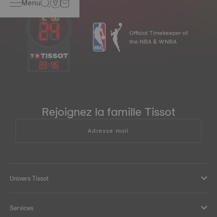
Menu
Official Timekeeper of
the NBA & WNBA
23
:
45
Rejoignez la famille Tissot
Adresse mail
Univers Tissot
Services