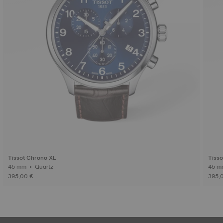
Tissot Chrono XL
Tiss
45 mm • Quartz
395,00 €
395,