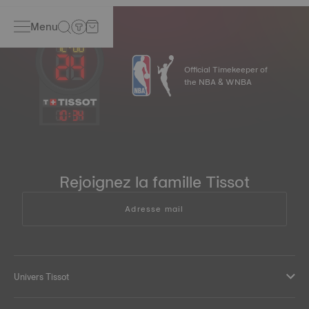
Menu
Official Timekeeper of
the NBA & WNBA
10
:
34
Rejoignez la famille Tissot
Adresse mail
Univers Tissot