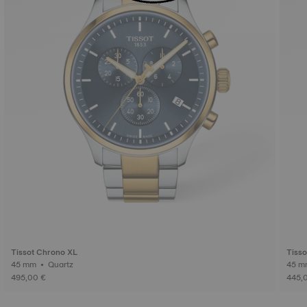
Tissot Chrono XL
Tiss
45 mm • Quartz
495,00 €
445,