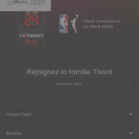
Menu
Official Timekeeper of
the NBA & WNBA
09
:
51
Rejoignez la famille Tissot
Adresse mail
Univers Tissot
Services