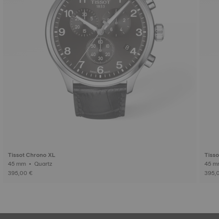
Tissot Chrono XL
Tiss
45 mm • Quartz
395,00 €
395,