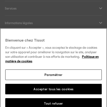
Services
Informations légales
Aide et contact
Bienvenue chez Tissot
En cliquant sur « Accepter », vous acceptez le stockage de cookies
Nos engagements
sur votre appareil pour améliorer la navigation sur le site, analyser
son utilisation et contribuer à nos efforts de marketing.
Politique en
matière de cookies
Paramétrer
Suivez-nous sur les réseaux sociaux
Belgique
•
België
Changer de pays
Tissot Copyrights 2026
Accepter tous les cookies
Tout refuser