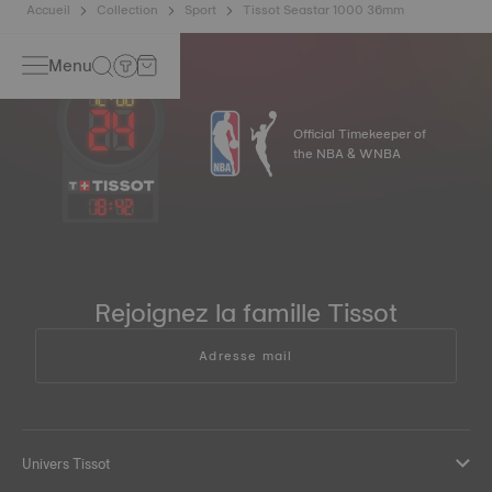
Accueil
Collection
Sport
Tissot Seastar 1000 36mm
Menu
Official Timekeeper of
the NBA & WNBA
18
:
42
Rejoignez la famille Tissot
Adresse mail
Univers Tissot