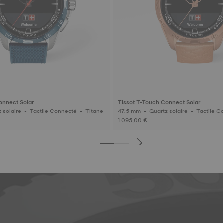
onnect Solar
Tissot T-Touch Connect Solar
47.5 mm • Quartz solaire • Tactile Connecté • Titane
47.5 mm • Quartz solaire • Tactile Connecté • Cérami
que
1.095,00 €