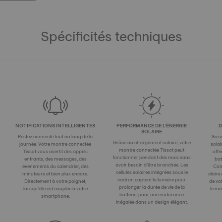
Spécificités techniques
NOTIFICATIONS INTELLIGENTES
PERFORMANCE DE L'ÉNERGIE
D
SOLAIRE
Restez connecté tout au long de la
Surv
Grâce au chargement solaire, votre
journée. Votre montre connectée
solai
montre connectée Tissot peut
Tissot vous avertit des appels
affe
fonctionner pendant des mois sans
entrants, des messages, des
bat
avoir besoin d'être branchée. Les
événements du calendrier, des
Con
cellules solaires intégrées sous le
minuteurs et bien plus encore.
claire
cadran captent la lumière pour
Directement à votre poignet,
de vo
prolonger la durée de vie de la
lorsqu'elle est couplée à votre
le me
batterie, pour une endurance
smartphone.
inégalée dans un design élégant.