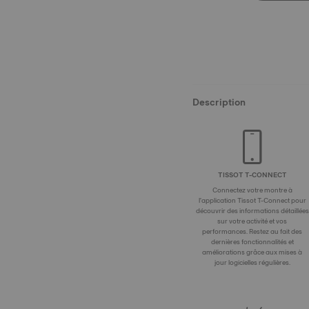
Description
TISSOT T-CONNECT
Connectez votre montre à
l'application Tissot T-Connect pour
découvrir des informations détaillées
sur votre activité et vos
performances. Restez au fait des
dernières fonctionnalités et
améliorations grâce aux mises à
jour logicielles régulières.