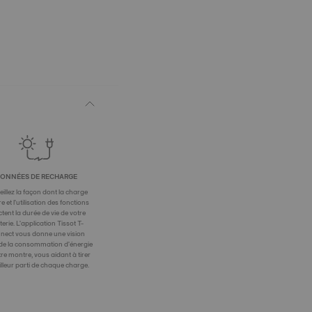
ONNÉES DE RECHARGE
eillez la façon dont la charge
re et l'utilisation des fonctions
ctent la durée de vie de votre
terie. L'application Tissot T-
nect vous donne une vision
 de la consommation d'énergie
tre montre, vous aidant à tirer
illeur parti de chaque charge.