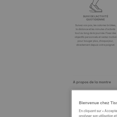
SUIVI DE L'ACTIVITÉ
QUOTIDIENNE
Suivez vos pas, les calories brûlées,
la distance et les minutes d'activité
tout au long de la journée. Fixez des
objectifs personnels et restez motivé
pour bouger plus, chaque jour,
directement depuis votre poignet.
A propos de la montre
Boîtier et cristal
Bienvenue chez Tis
Mouvement
En cliquant sur « Accepte
analyser son utilisation e