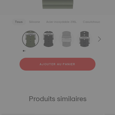
Tous
Silicone
Acier inoxydable 316L
Caoutchouc
strapConfigurator
Silicone
Acier inoxydable 316L
Caoutchouc
AJOUTER AU PANIER
Produits similaires