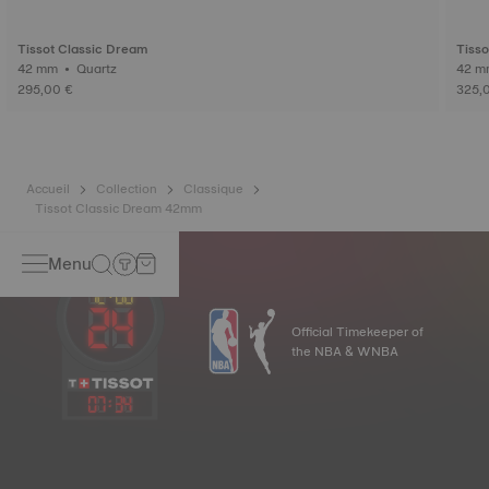
Tissot Classic Dream
Tisso
42 mm • Quartz
295,00 €
325,
Accueil
Collection
Classique
Tissot Classic Dream 42mm
Menu
Official Timekeeper of
the NBA & WNBA
07
:
34