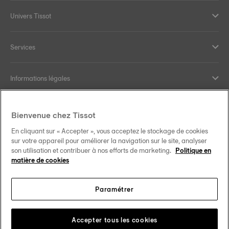
Univers Tissot
Services
Informations légales
Aide et contact
Bienvenue chez Tissot
En cliquant sur « Accepter », vous acceptez le stockage de cookies
Nos engagements
sur votre appareil pour améliorer la navigation sur le site, analyser
son utilisation et contribuer à nos efforts de marketing.
Politique en
matière de cookies
Paramétrer
Suivez-nous sur les réseaux sociaux
Belgique
•
België
Changer de pays
Tissot Copyrights 2026
Accepter tous les cookies