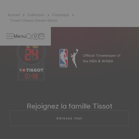
Accueil
Collection
Classique
Tissot Classic Dream 42mm
Menu
Official Timekeeper of
the NBA & WNBA
01
:
53
Rejoignez la famille Tissot
Adresse mail