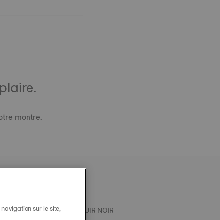
laire.
otre montre.
avigation sur le site,
T OFFICIEL TISSOT PRX CUIR NOIR