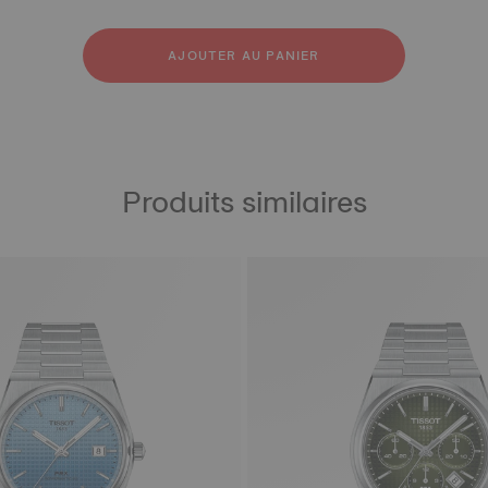
ir
outchouc
AJOUTER AU PANIER
Produits similaires