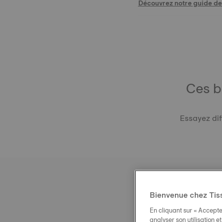
Découvrez notre guide des
Ces b
Essayez dif
Bienvenue chez Tis
En cliquant sur « Accepte
analyser son utilisation e