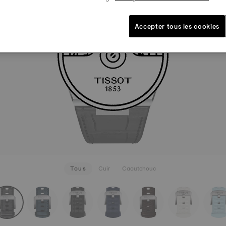
70,00 €
Noir
Syst
Accepter tous les cookies
VOIR PLU
Tous
Cuir
Caoutchouc
rapConfigurator