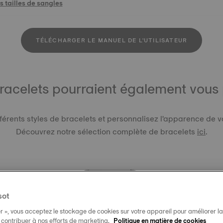
 tailles de sangles
TÉLÉCHARGER LE MANUEL DE L'UTILISATEUR
racelets pourraient également vous p
férents styles de bracelets et personnalisez l'apparence de v
Découvrez notre sélection complète de bracelets
ici
.
sot
r », vous acceptez le stockage de cookies sur votre appareil pour améliorer la n
BRACELE
t contribuer à nos efforts de marketing.
Politique en matière de cookies