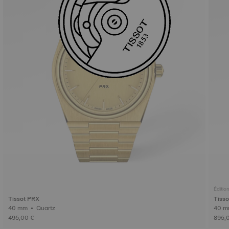
Édition
Tissot PRX
Tisso
40 mm • Quartz
495,00 €
895,