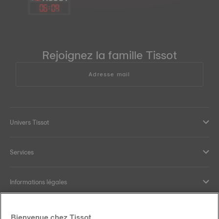
06
:
09
Rejoignez la famille Tissot
Adresse mail
Univers Tissot
Services
Informations légales
Aide et contact
Bienvenue chez Tissot