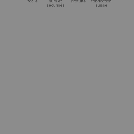
facile
sûrs et
gratuite
fabrication
sécurisés
suisse