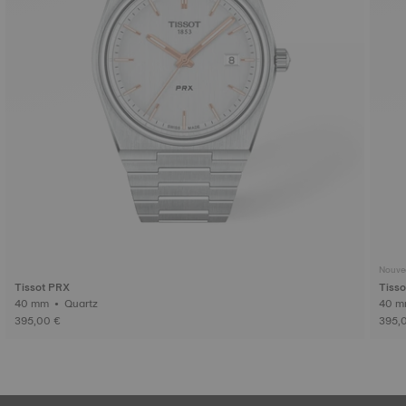
Nouve
Tissot PRX
Tiss
40 mm • Quartz
395,00 €
395,