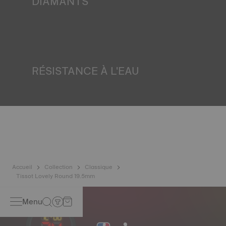
DIAMANTS
Tissot s'engage à garantir l'origine et la qualité – y
compris la couleur, la pureté et les carats – des diamants
de ses montres. Tous les diamants Tissot répondent aux
exigences de certification du processus de Kimberley, un
système international de certification des diamants bruts.
Image non contractuelle
RÉSISTANCE À L'EAU
Tous les boîtiers de montres Tissot sont soumis à
plusieurs tests, dont un contrôle d'étanchéité. Tissot teste
la capacité de la montre à résister aux chocs et à la
pression, ainsi qu'à la pénétration de liquides, de gaz et de
poussières en reproduisant les conditions réelles dans
lesquelles la montre peut se trouver. Image non
contractuelle
Accueil
Collection
Classique
Tissot Lovely Round 19.5mm
Menu