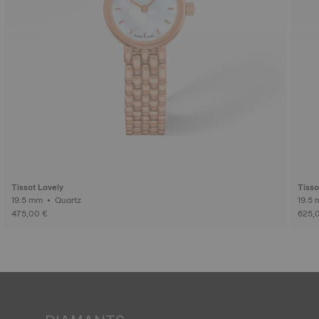
Tissot Lovely
Tisso
19.5 mm • Quartz
475,00 €
625,