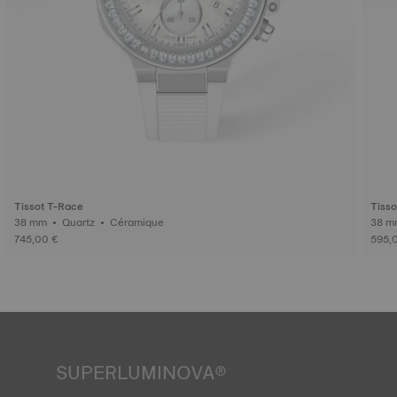
Tissot T-Race
Tisso
38 mm • Quartz • Céramique
745,00 €
595,
SUPERLUMINOVA®
Assurer la visibilité dans toutes les conditions est un