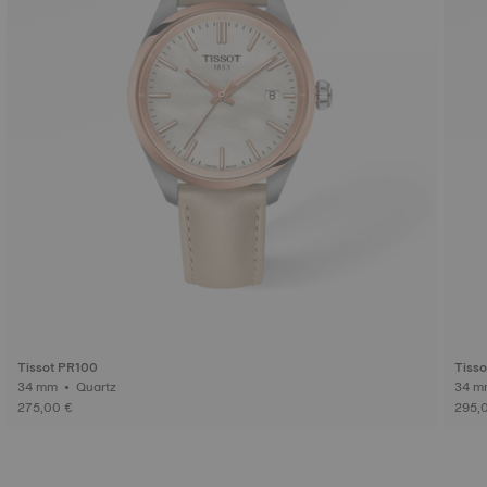
Tissot PR100
Tisso
34 mm • Quartz
275,00 €
295,