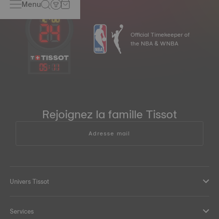
Menu
Official Timekeeper of
the NBA & WNBA
05
:
11
Rejoignez la famille Tissot
Adresse mail
Univers Tissot
Services