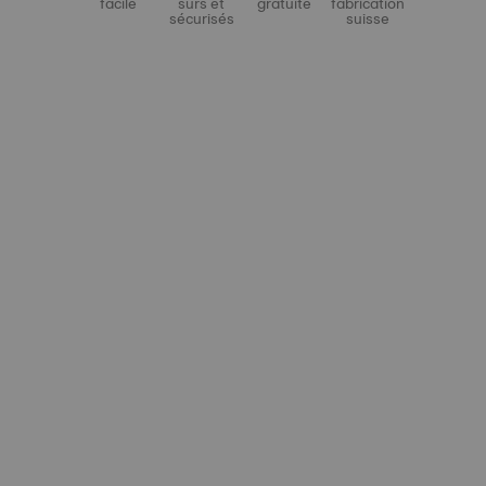
facile
sûrs et
gratuite
fabrication
sécurisés
suisse