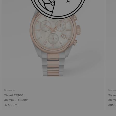
Nouveau
Nouve
Tissot PR100
Tiss
36 mm • Quartz
475,00 €
395,