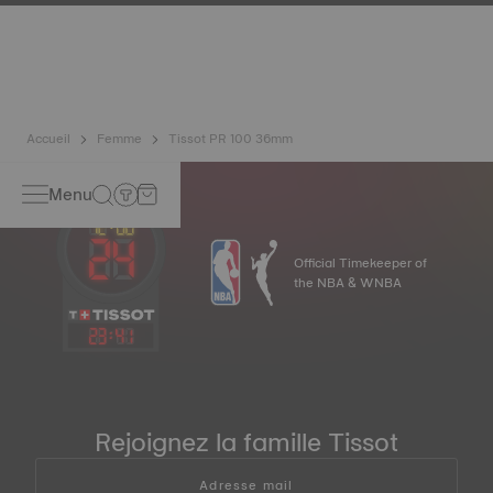
exemplaires identiques, ce qui confère à la montre un
caractère unique, notamment pour les montres féminines,
tant sur le cadran que sur d'autres éléments. Image non
contractuelle
Accueil
Femme
Tissot PR 100 36mm
Menu
Official Timekeeper of
the NBA & WNBA
23
:
41
Rejoignez la famille Tissot
Adresse mail