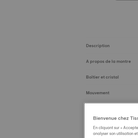
Description
A propos de la montre
Boîtier et cristal
Mouvement
Cadran
Bienvenue chez Tis
Bracelet
En cliquant sur « Accepte
analyser son utilisation e