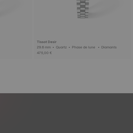
Tissot Desir
29.6 mm • Quartz • Phase de lune • Diamants
475,00 €