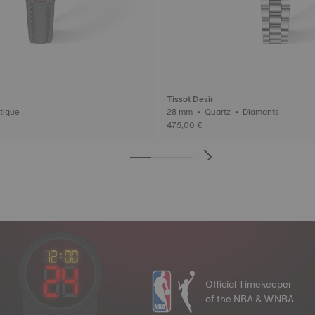
Tissot Desir
omatique
28 mm • Quartz • Diamants
475,00 €
Official Timekeeper
of the NBA & WNBA