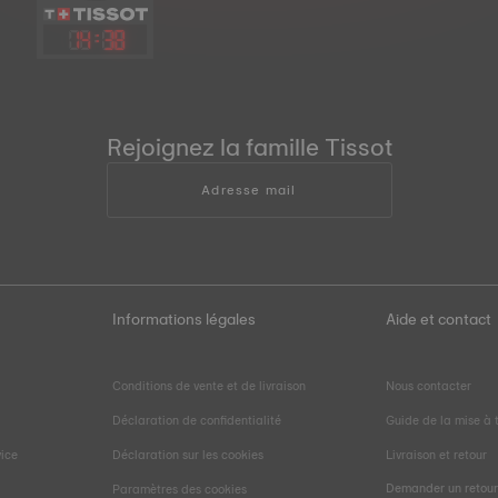
14
:
38
Rejoignez la famille Tissot
Adresse mail
Informations légales
Aide et contact
Conditions de vente et de livraison
Nous contacter
Déclaration de confidentialité
Guide de la mise à t
vice
Déclaration sur les cookies
Livraison et retour
Demander un retou
Paramètres des cookies