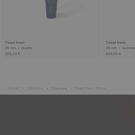
Tissot Desir
Tissot Desir
28 mm • Quartz
28 mm • Aut
325,00 €
825,00 €
Accueil
Collection
Classique
Tissot Desir 28mm