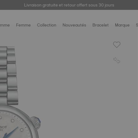
trez votre montre
Livraison gratuite et retour offert sous 30 jours
ici
pour accéder à vos informations de garantie et plu
omme
Femme
Collection
Nouveautés
Bracelet
Marque
S