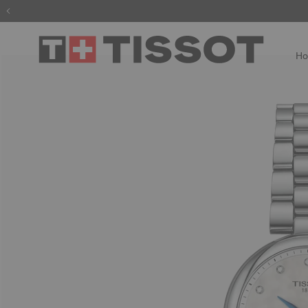
Enregis
H