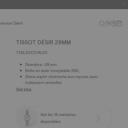
s encore
ervice Client
TISSOT DÉSIR 28MM
T152.207.11.116.00
Diamètre : 28 mm
Boîte en acier inoxydable 316L
Glace saphir résistante aux rayures avec
traitement antireflet
Voir plus
Voir les 16 variantes
disponibles