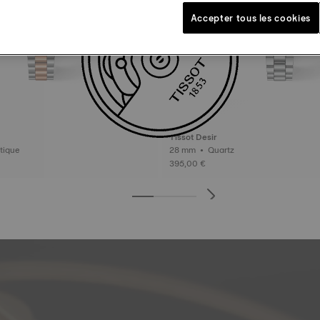
Accepter tous les cookies
Tissot Desir
omatique
28 mm • Quartz
395,00 €