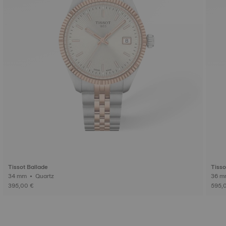
Tissot Ballade
Tisso
34 mm • Quartz
395,00 €
595,