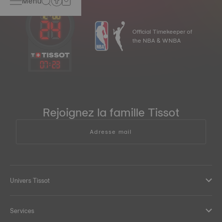
Menu
Official Timekeeper of
the NBA & WNBA
07
:
23
Rejoignez la famille Tissot
Adresse mail
Univers Tissot
Services