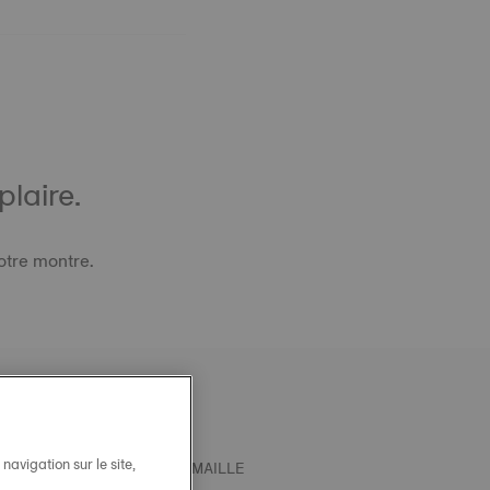
laire.
otre montre.
avigation sur le site,
T OFFICIEL TISSOT ACIER MAILLE