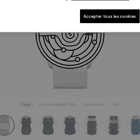
MILANAI
110,00 €
Gris
Systè
Accepter tous les cookies
VOIR PLU
Tous
Acier inoxydable 316L
Caoutchouc
Cuir
rapConfigurator