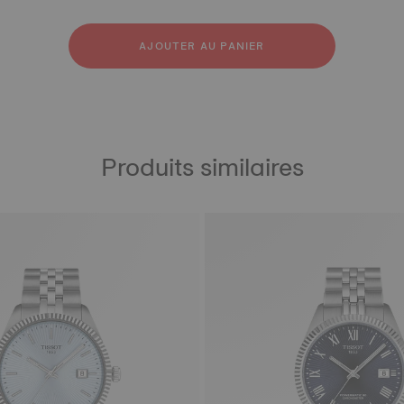
ier inoxydable 316L
outchouc
ir
AJOUTER AU PANIER
Produits similaires