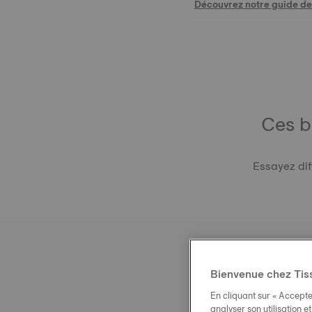
Découvrez notre guide des
Ces b
Essayez dif
Bienvenue chez Tis
En cliquant sur « Accepte
analyser son utilisation e