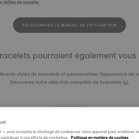
 tailles de sangles
TÉLÉCHARGER LE MANUEL DE L'UTILISATEUR
racelets pourraient également vous p
férents styles de bracelets et personnalisez l'apparence de v
Découvrez notre sélection complète de bracelets
ici
.
sot
r », vous acceptez le stockage de cookies sur votre appareil pour améliorer la n
BRACELE
t contribuer à nos efforts de marketing.
Politique en matière de cookies