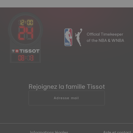
Official Timekeeper
of the NBA & WNBA
08
:
13
Rejoignez la famille Tissot
Adresse mail
Informations légales
Aide et contact