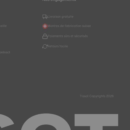
Livraison gratuite
aille
Montres de fabrication suisse
Paiements sûrs et sécurisés
r
Retours facile
ontract
Tissot Copyrights 2026