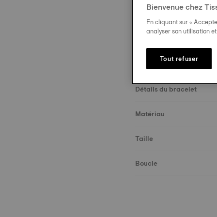
Bienvenue chez Tis
En cliquant sur « Accepte
analyser son utilisation e
Tout refuser
Description
Détails du bracelet
Matériau
Taille
Boucle