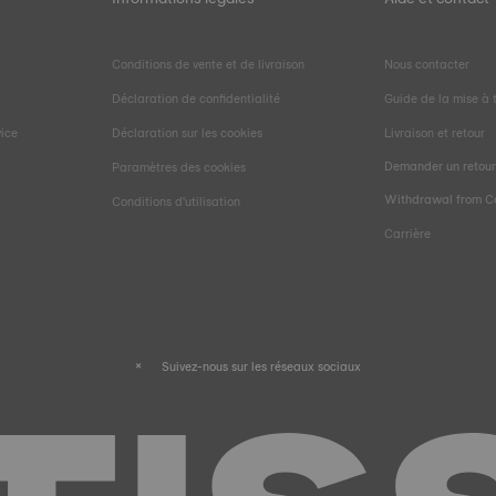
Conditions de vente et de livraison
Nous contacter
Déclaration de confidentialité
Guide de la mise à t
vice
Déclaration sur les cookies
Livraison et retour
Demander un retou
Paramètres des cookies
Withdrawal from C
Conditions d'utilisation
Carrière
Suivez-nous sur les réseaux sociaux