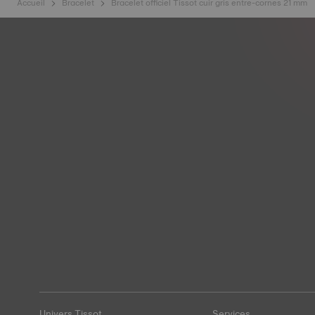
Accueil
Bracelet
Bracelet officiel Tissot cuir gris entre-cornes 21 mm
Univers Tissot
Services