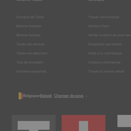
À propos de Tissot
Trouver une boutique
Montres hommes
Service Client
Montres femmes
Vérifier le statut de votre ser
Toutes nos montres
Enregistrer une montre
Toutes nos sélections
Halte à la contrefaçon
Tous les bracelets
Cadeaux d'entreprise
Dernières actualités
Trouver la montre idéale
Belgique
•
België
Changer de pays