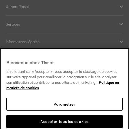
Univers Tissot
Services
Informations légales
Aide et contact
Bienvenue chez Tissot
En cliquant sur « Accepter », vous acceptez le stockage de cookies
Nos engagements
sur votre appareil pour améliorer la navigation sur le site, analyser
son utilisation et contribuer à nos efforts de marketing.
Politique en
matière de cookies
Paramétrer
Suivez-nous sur les réseaux sociaux
Belgique
•
België
Changer de pays
Tissot Copyrights 2026
Accepter tous les cookies