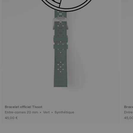
Bracelet officiel Tissot
Brace
Entre-cornes 20 mm • Vert • Synthétique
45,00 €
45,0