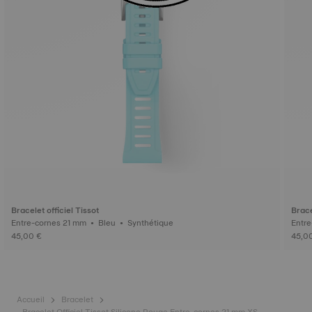
Bracelet officiel Tissot
Brace
Entre-cornes 21 mm • Bleu • Synthétique
45,00 €
45,0
Accueil
Bracelet
Bracelet Officiel Tissot Silicone Rouge Entre-cornes 21 mm XS