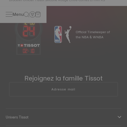
Menu
Official Timekeeper of
the NBA & WNBA
02
:
10
Rejoignez la famille Tissot
Adresse mail
Univers Tissot