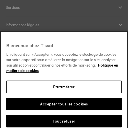
Services
Informations légales
Aide et contact
Bienvenue chez Tissot
En cliquant sur « Accepter », vous acceptez le stockage de cookies
Nos engagements
sur votre appareil pour améliorer la navigation sur le site, analyser
son utilisation et contribuer à nos efforts de marketing.
Politique en
matière de cookies
Paramétrer
Suivez-nous sur les réseaux sociaux
Belgique
•
België
Changer de pays
Tissot Copyrights 2026
Accepter tous les cookies
Tout refuser