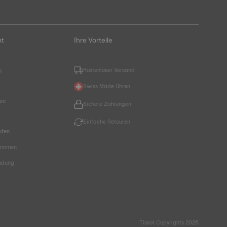
kt
Ihre Vorteile
Kostenloser Versand
s
Swiss Made Uhren
hen
Sichere Zahlungen
Einfache Retouren
ufen
timmen
endung
Tissot Copyrights 2026