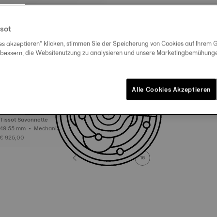
sot
es akzeptieren“ klicken, stimmen Sie der Speicherung von Cookies auf Ihrem G
rbessern, die Websitenutzung zu analysieren und unsere Marketingbemühungen
Alle Cookies Akzeptieren
Tissot Savonnette
49.55 mm • Mechanisch (Handaufzu
g)
€ 925,00
1
...
10
...
15
16