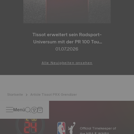
Tissot erweitert sein Radsport-
Universum mit der PR 100 Tour
de France 2026 Special Edition
01.07.2026
und der PR 100 Cycling Edition
Alle Neuigkeiten ansehen
Startseite
Article Tissot PRX Grendizer
Menü
Official Timekeeper of
the NBA & WNBA