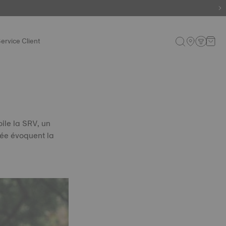
s encore
ervice Client
ile la SRV, un
tée évoquent la