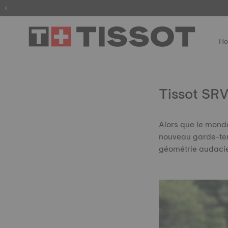
Enregis
H
Tissot SRV
Alors que le monde
nouveau garde-temp
géométrie audacie