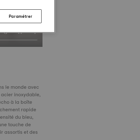
Paramétrer
ans le monde avec
 acier inoxydable,
écho à la boîte
étachement rapide
ensité du bleu,
une touche de
r assortis et des