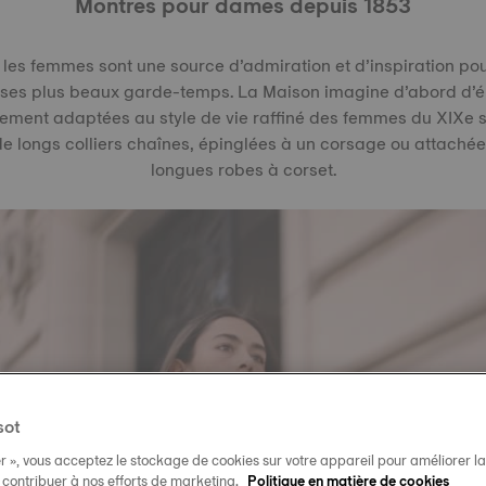
Montres pour dames depuis 1853
 les femmes sont une source d’admiration et d’inspiration pour
 ses plus beaux garde-temps. La Maison imagine d’abord d’
ement adaptées au style de vie raffiné des femmes du XIXe s
de longs colliers chaînes, épinglées à un corsage ou attachée
longues robes à corset.
sot
r », vous acceptez le stockage de cookies sur votre appareil pour améliorer la n
t contribuer à nos efforts de marketing.
Politique en matière de cookies