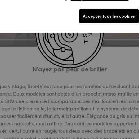
Accepter tous les cookies
N’ayez pas peur de briller
que vintage, la SRV est faite pour les femmes qui évoluent d
ance. Deux modèles sont dotés d’un bracelet mono-maille en
la SRV une présence incomparable. Les maillons effilés font 
 que la finition polie, le fermoir papillon et le système de d
passer facilement d’un style à l’autre. Élégance du gris ou int
n est naturellement raffiné. Deux autres modèles apportent 
 en vert, l’autre en rouge, tous deux avec des bracelets en cui
cadrans soleillés qui captent la lumière à chaque regard.