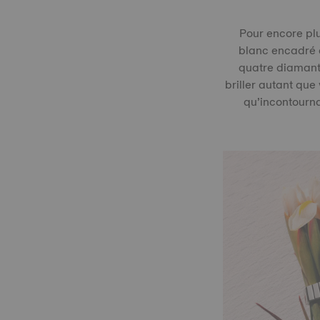
Pour encore plu
blanc encadré d
quatre diamants
briller autant que
qu’incontourna