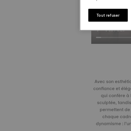
Tout refuser
Avec son esthéti
confiance et élég
qui confère à 
sculptée, tandis
permettent de 
chaque cadra
dynamisme : l’un