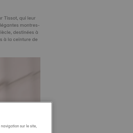
 Tissot, qui leur
élégantes montres-
iècle, destinées à
s à la ceinture de
avigation sur le site,