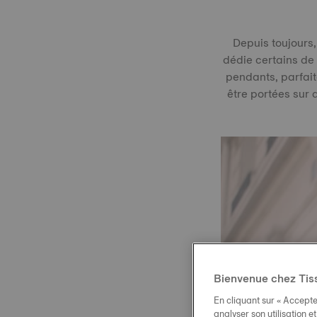
Depuis toujours,
dédie certains de
pendants, parfait
être portées sur 
Bienvenue chez Tis
En cliquant sur « Accepte
analyser son utilisation e