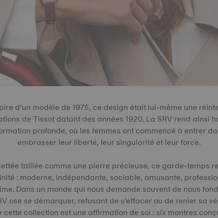
spire d’un modèle de 1975, ce design était lui-même une réint
ations de Tissot datant des années 1920. La SRV rend ainsi
formation profonde, où les femmes ont commencé à entrer dan
embrasser leur liberté, leur singularité et leur force.
ettée taillée comme une pierre précieuse, ce garde-temps ref
minité : moderne, indépendante, sociable, amusante, professi
lime. Dans un monde qui nous demande souvent de nous fond
RV ose se démarquer, refusant de s’effacer ou de renier sa vér
ette collection est une affirmation de soi : six montres conçu