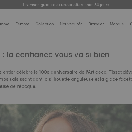
trez votre montre
Livraison gratuite et retour offert sous 30 jours
ici
pour accéder à vos informations de garantie et plu
omme
Femme
Collection
Nouveautés
Bracelet
Marque
S
 : la confiance vous va si bien
 entier célèbre le 100e anniversaire de l’Art déco, Tissot dévo
s saisissant dont la silhouette anguleuse et la glace facet
use de l’époque.