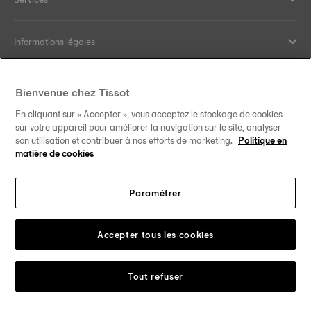
Informations légales
Aide et contact
Bienvenue chez Tissot
En cliquant sur « Accepter », vous acceptez le stockage de cookies
Nos engagements
sur votre appareil pour améliorer la navigation sur le site, analyser
son utilisation et contribuer à nos efforts de marketing.
Politique en
matière de cookies
Paramétrer
Suivez-nous sur les réseaux sociaux
Belgique
•
België
Changer de pays
Tissot Copyrights 2026
Accepter tous les cookies
Tout refuser