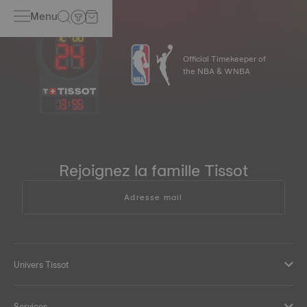
Menu
Official Timekeeper of
the NBA & WNBA
13
:
55
Rejoignez la famille Tissot
Adresse mail
Univers Tissot
Services