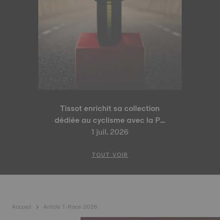
Tissot enrichit sa collection
dédiée au cyclisme avec la PR
100 Tour de France 2026 Édition
1 juil. 2026
Spéciale et la PR 100 Édition
Cyclisme
TOUT VOIR
Accueil
Article T-Race 2026