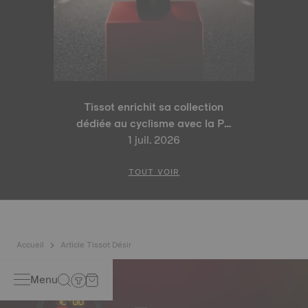
Tissot enrichit sa collection
dédiée au cyclisme avec la PR
100 Tour de France 2026 Édition
1 juil. 2026
Spéciale et la PR 100 Édition
Cyclisme
TOUT VOIR
Accueil
Article Tissot Désir
Menu