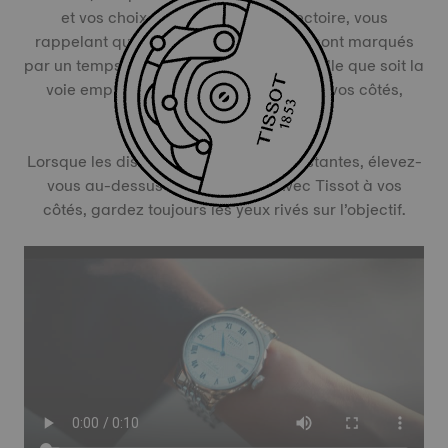
et vos choix façonnent votre trajectoire, vous
rappelant que les chapitres d’une vie sont marqués
par un temps judicieusement investi. Quelle que soit la
voie empruntée, votre Tissot était là, à vos côtés,
guidant chacun de vos pas.
Lorsque les distractions semblent constantes, élevez-
vous au-dessus de la clameur. Avec Tissot à vos
côtés, gardez toujours les yeux rivés sur l’objectif.