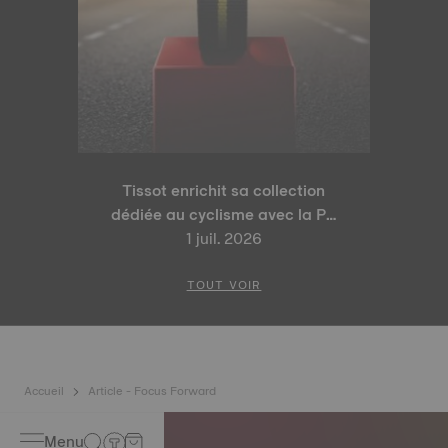
Tissot enrichit sa collection
dédiée au cyclisme avec la PR
100 Tour de France 2026 Édition
1 juil. 2026
Spéciale et la PR 100 Édition
Cyclisme
TOUT VOIR
Accueil
Article - Focus Forward
Menu