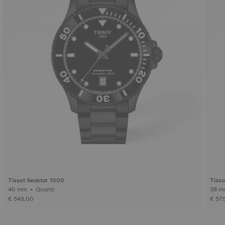
Tissot Seastar 1000
Tisso
40 mm • Quartz
€ 545,00
€ 57