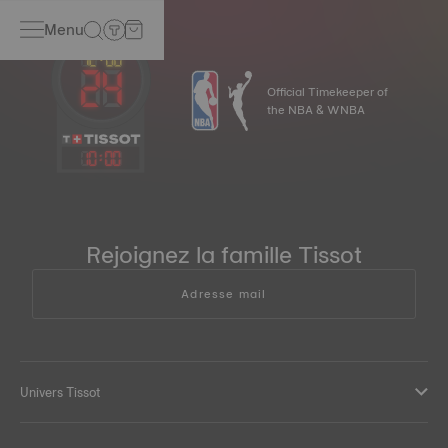
Menu
Official Timekeeper of
the NBA & WNBA
10
:
00
Rejoignez la famille Tissot
Adresse mail
Univers Tissot