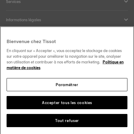
Services
Informations légales
Aide et contact
Bienvenue chez Tissot
En cliquant sur « Accepter », vous acceptez le stockage de cookies
Nos engagements
sur votre appareil pour améliorer la navigation sur le site, analyser
son utilisation et contribuer à nos efforts de marketing.
Politique en
matière de cookies
Paramétrer
Suivez-nous sur les réseaux sociaux
Luxembourg
Changer de pays
Tissot Copyrights 2026
Accepter tous les cookies
Tout refuser