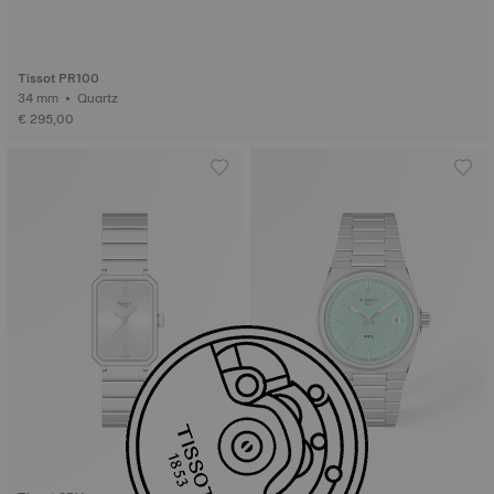
Tissot PR100
34 mm • Quartz
€ 295,00