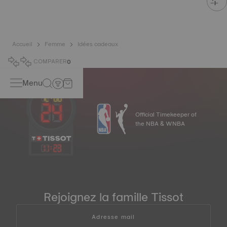
Accueil
Femme
Idées cadeaux
COMPARER
0
Menu
Official Timekeeper of
the NBA & WNBA
11
:
23
Rejoignez la famille Tissot
Adresse mail