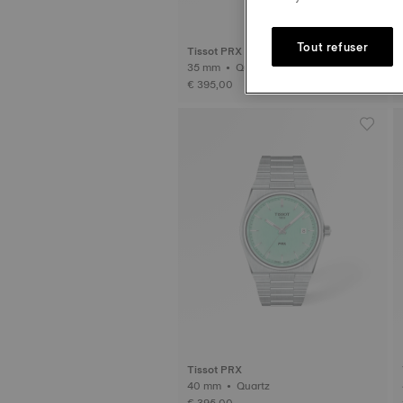
Tout refuser
Tissot PRX
35 mm • Quartz
€ 395,00
Tissot PRX
40 mm • Quartz
€ 395,00