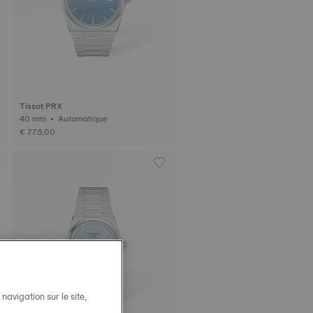
Tissot PRX
40 mm • Automatique
€ 775,00
avigation sur le site,