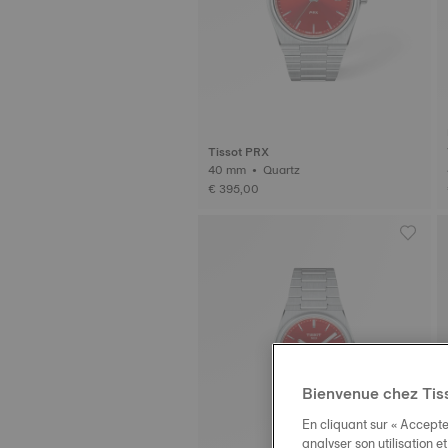
Tissot PRX
40 mm • Quartz
€ 395,00
Bienvenue chez Tis
En cliquant sur « Accepte
analyser son utilisation e